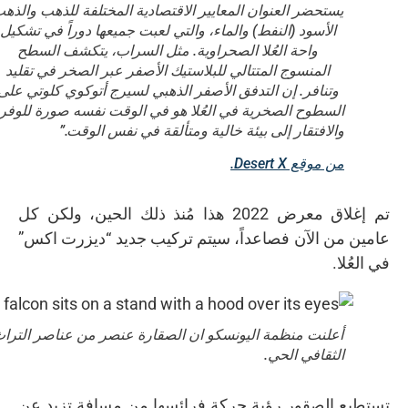
يستحضر العنوان المعايير الاقتصادية المختلفة للذهب والذه
الأسود (النفط) والماء، والتي لعبت جميعها دوراً في تشكيل
واحة العُلا الصحراوية. مثل السراب، يتكشف السطح
المنسوج المتتالي للبلاستيك الأصفر عبر الصخر في تقليد
وتنافر. إن التدفق الأصفر الذهبي لسيرج أتوكوي كلوتي على
السطوح الصخرية في العُلا هو في الوقت نفسه صورة للوفر
والافتقار إلى بيئة خالية ومتألقة في نفس الوقت.”
من موقع Desert X.
تم إغلاق معرض 2022 هذا مُنذ ذلك الحين، ولكن كل
عامين من الآن فصاعداً، سيتم تركيب جديد “ديزرت اكس”
في العُلا.
أعلنت منظمة اليونسكو ان الصقارة عنصر من عناصر الترا
الثقافي الحي.
تستطيع الصقور رؤية حركة فرائسها من مسافة تزيد عن