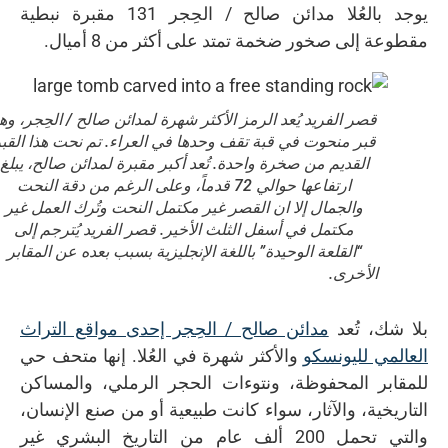
يوجد بالعُلا مدائن صالح / الحِجر 131 مقبرة نبطية
مقطوعة إلى صخور ضخمة تمتد على أكثر من 8 أميال.
قصر الفريد يُعد الرمز الأكثر شهرة لمدائن صالح / الحِجر، وه
قبر منحوت في قبة تقف وحدها في العراء. تم نحت هذا القب
القديم من صخرة واحدة. تُعد أكبر مقبرة لمدائن صالح، يبلغ
ارتفاعها حوالي 72 قدماً، وعلى الرغم من دقة النحت
والجمال إلا ان القصر غير مكتمل النحت وتُرك العمل غير
مكتمل في أسفل الثلث الأخير. قصر الفريد يُترجم إلى
“القلعة الوحيدة” باللغة الإنجليزية بسبب بعده عن المقابر
الأخرى.
بلا شك، تُعد
مدائن صالح / الحِجر إحدى مواقع التراث
العالمي لليونسكو
والأكثر شهرة في العُلا. إنها متحف حي
للمقابر المحفوظة، ونتوءات الحجر الرملي، والمساكن
التاريخية، والآثار، سواء كانت طبيعية أو من صنع الإنسان،
والتي تحمل 200 ألف عام من التاريخ البشري غير