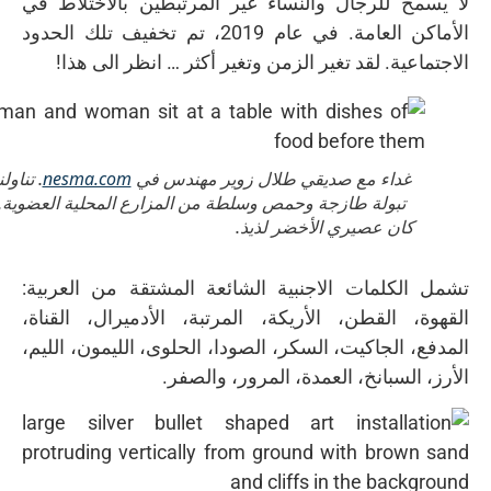
لا يسمح للرجال والنساء غير المرتبطين بالاختلاط في
الأماكن العامة. في عام 2019، تم تخفيف تلك الحدود
الاجتماعية. لقد تغير الزمن وتغير أكثر … انظر الى هذا!
nesma.com
غداء مع صديقي طلال زوير مهندس في
. تناولن
تبولة طازجة وحمص وسلطة من المزارع المحلية العضوية.
كان عصيري الأخضر لذيذ.
تشمل الكلمات الاجنبية الشائعة المشتقة من العربية:
القهوة، القطن، الأريكة، المرتبة، الأدميرال، القناة،
المدفع، الجاكيت، السكر، الصودا، الحلوى، الليمون، الليم،
الأرز، السبانخ، العمدة، المرور، والصفر.