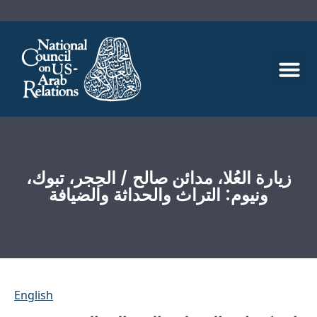
زيارة العُلا، مدائن صالح / الحِجر، تبوك،
ونيوم: التراث والحداثة والضيافة
English