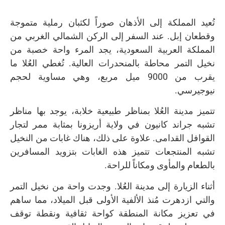
تُعيد المملكة إلى الأذهان صوراً لكثبان رملية متموجة
وقطعان إبل. عند السفر إلى الركن الشمالي الغربي من
المملكة العربية السعودية، يجد المرء واحة خصبة من
نخيل التمر محاطة بالمنحدرات العالية. تُغطي العُلا ما
يقرب من 9000 ميل مربع، وهي مساوية لحجم
نيوجيرسي.
تتميز مدينة العُلا بمناظر طبيعية خلابة، يوجد بها مناظر
تشبه جراند كانيون في ولاية أريزونا بمثابة ممر لتجار
القوافل القدامى. علاوة على ذلك، هناك غابات من النخيل
تشبه المنتجعات تتميز هذه الغابات بتزويد المسافرين
بالطعام والمأوى ومكاناً للراحة.
أثناء الزيارة إلى مدينة العُلا. وجدت واحة من نخيل التمر
والتي ازدهرت مُنذ الألفية الأولى قبل الميلاد، مما ساهم
في تعزيز مكانة المنطقة كواحة ثقافية ونقطة توقف