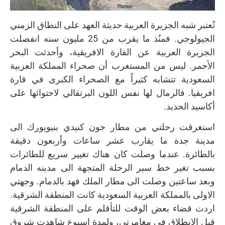
تُعتبر شبه الجزيرة العربية حديثة العهد على النطاق الزمني
الجيولوجي. فمنُذ ما يقرب من 25 مليون سنه انفصلت
الجزيرة العربية عن القارة الافريقية، وأحدثت البحر
الأحمر. ليس من المستغرب أن صحراء المملكة العربية
السعودية تتشابه كثيراً مع الصحراء الكبرى في قارة
افريقيا. فالرمال لها نفس اللون البرتقالي لاحتوائها على
أكاسيد الحديد.
استغرقت رحلتي من مطار جون كنيدي بنيويورك الى
مدينة جدة ما يقارب عشر ساعات وأربعون دقيقة
بالطائرة. عندما وصلت كان هناك تغيير سريع للطائرات
بسبب تغير خط سير الرحلة المتجهة الى مدينه الدمام
وبعد ساعتين وصلت الى مطار الملك فهد بالدمام. وجهتي
الاولى بالمملكة العربية السعودية كانت المنطقة الشرقية.
اردت قضاء بعض الوقت للتأقلم على المنطقة الشرقية
قبل الانطلاق في مغامرتي، ولمدة اسبوع شاهدت شروق