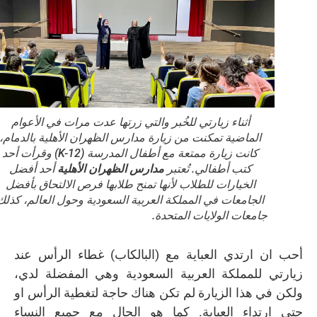
أثناء زيارتي للخُبر والتي زرتها عدت مرات في الأعوام
الماضية تمكنت من زيارة مدارس الظهران الأهلية بالدمام،
كانت زيارة ممتعة مع أطفال المدرسة (K-12) وقرأت أحد
كتب أطفالي. تُعتبر
مدارس الظهران الأهلية
أحد أفضل
الخيارات للطلاب لأنها تمنح طلابها فرص الالتحاق بأفضل
الجامعات في المملكة العربية السعودية وحول العالم، كذلك
جامعات الولايات المتحدة.
أحب ان ارتدي العباية مع (البالكاب) غطاء الرأس عند
زيارتي للمملكة العربية السعودية وهي المفضلة لدي،
ولكن في هذا الزيارة لم تكن هناك حاجة لتغطية الرأس او
حتى ارتداء العباية. كما هو الحال مع جميع النساء